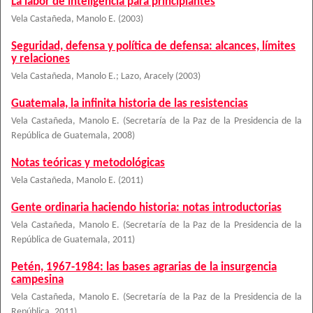
La labor de inteligencia para principiantes
Vela Castañeda, Manolo E.
(
2003
)
Seguridad, defensa y política de defensa: alcances, límites
y relaciones
Vela Castañeda, Manolo E.
;
Lazo, Aracely
(
2003
)
Guatemala, la infinita historia de las resistencias
Vela Castañeda, Manolo E.
(
Secretaría de la Paz de la Presidencia de la
República de Guatemala
,
2008
)
Notas teóricas y metodológicas
Vela Castañeda, Manolo E.
(
2011
)
Gente ordinaria haciendo historia: notas introductorias
Vela Castañeda, Manolo E.
(
Secretaría de la Paz de la Presidencia de la
República de Guatemala
,
2011
)
Petén, 1967-1984: las bases agrarias de la insurgencia
campesina
Vela Castañeda, Manolo E.
(
Secretaría de la Paz de la Presidencia de la
República
,
2011
)