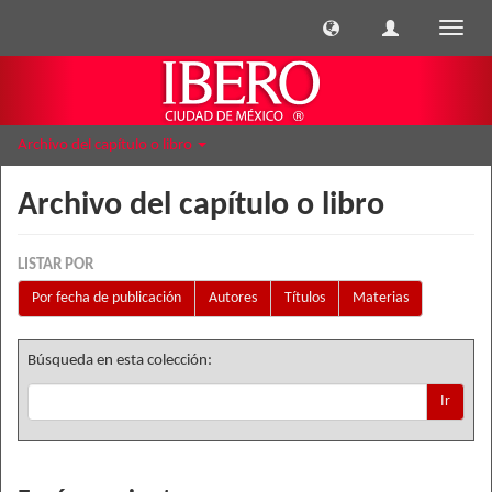
Cambi
naveg
Archivo del capítulo o libro
Archivo del capítulo o libro
LISTAR POR
Por fecha de publicación
Autores
Títulos
Materias
Búsqueda en esta colección:
Ir