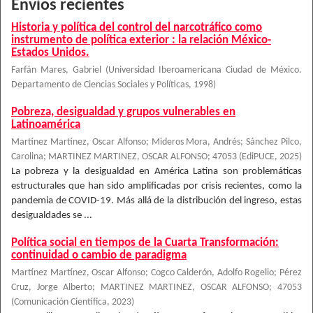
Envíos recientes
Historia y política del control del narcotráfico como
instrumento de política exterior : la relación México-
Estados Unidos.
Farfán Mares, Gabriel
(
Universidad Iberoamericana Ciudad de México.
Departamento de Ciencias Sociales y Políticas
,
1998
)
Pobreza, desigualdad y grupos vulnerables en
Latinoamérica
Martínez Martínez, Oscar Alfonso; Mideros Mora, Andrés; Sánchez Pilco,
Carolina; MARTINEZ MARTINEZ, OSCAR ALFONSO; 47053
(
EdiPUCE
,
2025
)
La pobreza y la desigualdad en América Latina son problemáticas
estructurales que han sido amplificadas por crisis recientes, como la
pandemia de COVID-19. Más allá de la distribución del ingreso, estas
desigualdades se ...
Política social en tiempos de la Cuarta Transformación:
continuidad o cambio de paradigma
Martínez Martínez, Oscar Alfonso; Cogco Calderón, Adolfo Rogelio; Pérez
Cruz, Jorge Alberto; MARTINEZ MARTINEZ, OSCAR ALFONSO; 47053
(
Comunicación Científica
,
2023
)