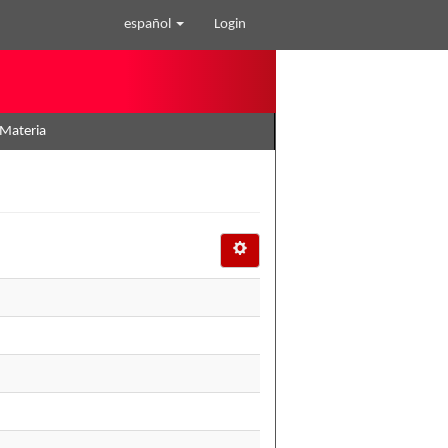
español
Login
: Materia