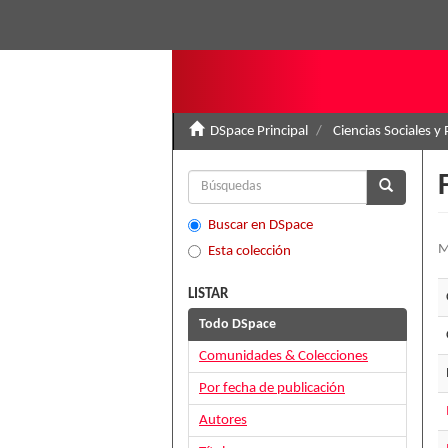
DSpace Principal
Ciencias Sociales y 
Buscar en DSpace
M
Esta colección
LISTAR
Todo DSpace
Comunidades & Colecciones
Por fecha de publicación
Autores