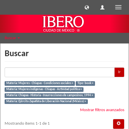
Cambi
naveg
Buscar
Buscar
Ir
Materia: Mujeres - Chiapas - Condiciones sociales ×
Tipo: book ×
Materia: Mujeres indígenas - Chiapas - Actividad política ×
Materia: Chiapas - Historia - Insurrecciones de campesinos, 1994 ×
Materia: Ejército Zapatista de Liberación Nacional (México) ×
Mostrar filtros avanzados
Mostrando ítems 1-1 de 1