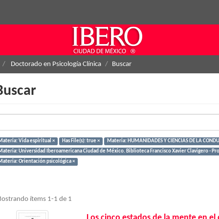
Doctorado en Psicología Clínica
Buscar
Buscar
ateria: Vida espiritual ×
Has File(s): true ×
Materia: HUMANIDADES Y CIENCIAS DE LA CONDU
Materia: Universidad Iberoamericana Ciudad de México. Biblioteca Francisco Xavier Clavigero - Pr
Materia: Orientación psicológica ×
ostrando ítems 1-1 de 1
Los cinco estados de la mente en el 