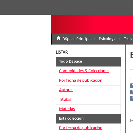
DSpace Principal
Psicología
Tesis
LISTAR
Todo DSpace
Comunidades & Colecciones
Por fecha de publicación
M
Autores
Títulos
Materias
Esta colección
M
Por fecha de publicación