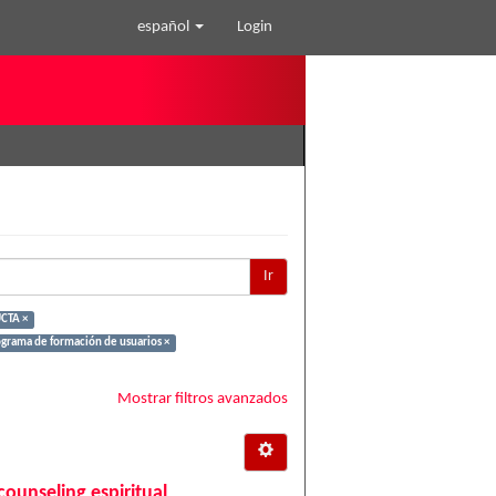
español
Login
Ir
CTA ×
ograma de formación de usuarios ×
Mostrar filtros avanzados
counseling espiritual