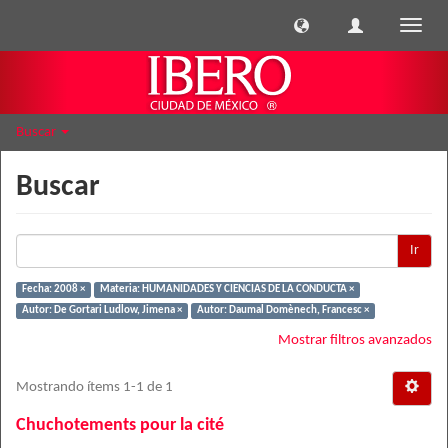
Cambi
naveg
Buscar
Buscar
Ir
Fecha: 2008 ×
Materia: HUMANIDADES Y CIENCIAS DE LA CONDUCTA ×
Autor: De Gortari Ludlow, Jimena ×
Autor: Daumal Domènech, Francesc ×
Mostrar filtros avanzados
Mostrando ítems 1-1 de 1
Chuchotements pour la cité