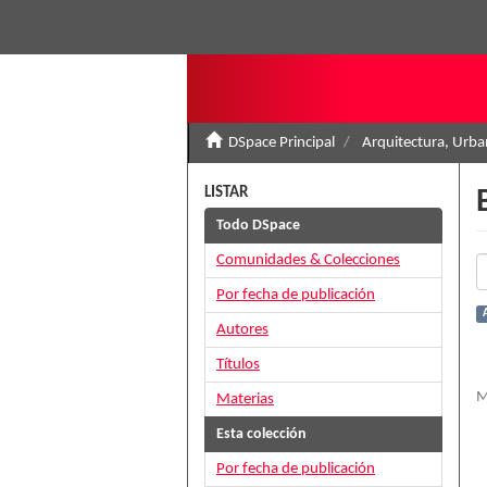
DSpace Principal
Arquitectura, Urban
LISTAR
Todo DSpace
Comunidades & Colecciones
Por fecha de publicación
Autores
Títulos
M
Materias
Esta colección
Por fecha de publicación