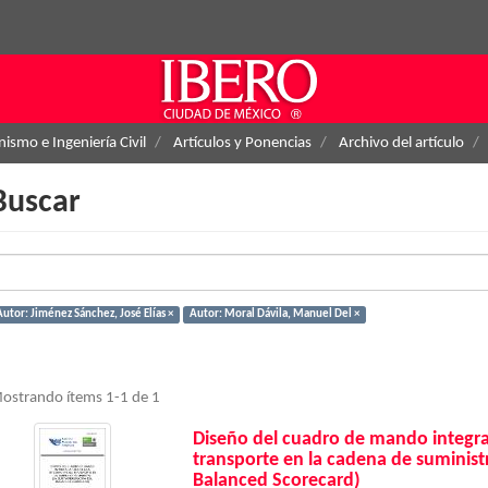
ismo e Ingeniería Civil
Artículos y Ponencias
Archivo del artículo
Buscar
Autor: Jiménez Sánchez, José Elías ×
Autor: Moral Dávila, Manuel Del ×
ostrando ítems 1-1 de 1
Diseño del cuadro de mando integral
transporte en la cadena de suminist
Balanced Scorecard)