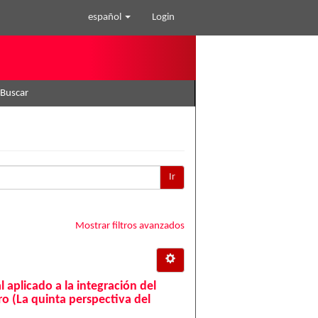
español
Login
Buscar
Ir
Mostrar filtros avanzados
 aplicado a la integración del
ro (La quinta perspectiva del