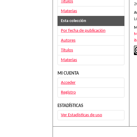
Títulos
2
Materias
A
L
Esta colección
M
Por fecha de publicación
M
Autores
í
Títulos
Materias
MI CUENTA
Acceder
Registro
ESTADÍSTICAS
Ver Estadísticas de uso