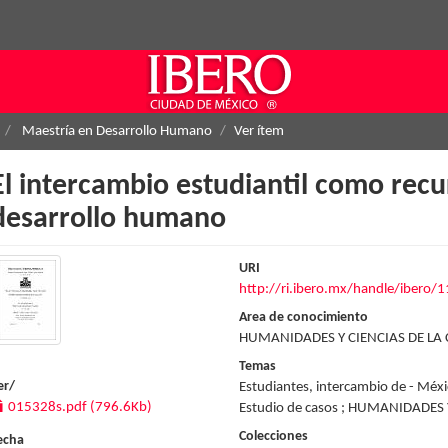
Maestría en Desarrollo Humano
Ver ítem
El intercambio estudiantil como rec
desarrollo humano
URI
http://ri.ibero.mx/handle/ibero/
Area de conocimiento
HUMANIDADES Y CIENCIAS DE LA
Temas
er/
Estudiantes, intercambio de - Méxi
015328s.pdf (796.6Kb)
Estudio de casos ; HUMANIDADES
Colecciones
echa