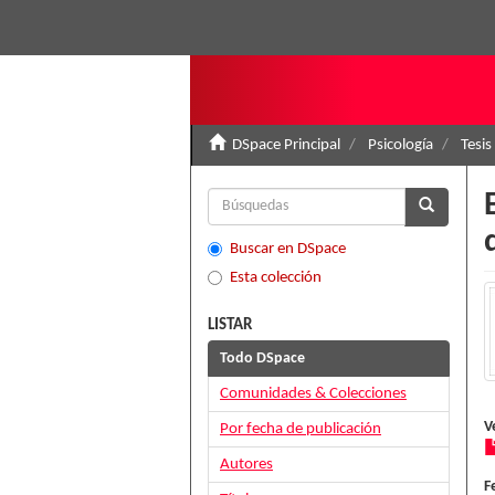
DSpace Principal
Psicología
Tesis
Buscar en DSpace
Esta colección
LISTAR
Todo DSpace
Comunidades & Colecciones
V
Por fecha de publicación
Autores
F