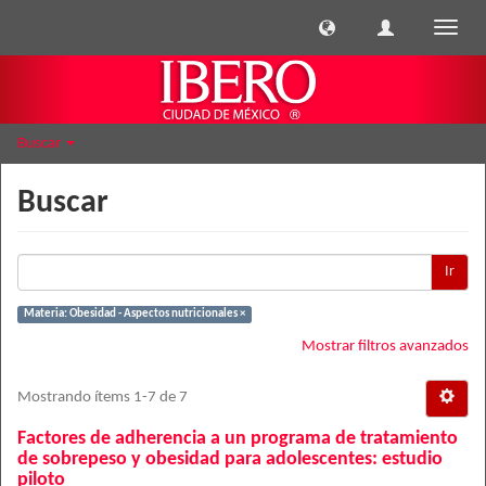
Cambi
naveg
Buscar
Buscar
Ir
Materia: Obesidad - Aspectos nutricionales ×
Mostrar filtros avanzados
Mostrando ítems 1-7 de 7
Factores de adherencia a un programa de tratamiento
de sobrepeso y obesidad para adolescentes: estudio
piloto