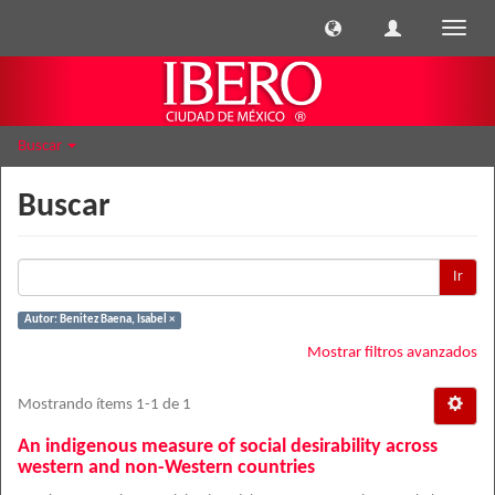
Cambi
naveg
Buscar
Buscar
Ir
Autor: Benitez Baena, Isabel ×
Mostrar filtros avanzados
Mostrando ítems 1-1 de 1
An indigenous measure of social desirability across
western and non-Western countries