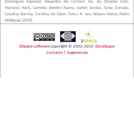
Domínguez Espinosa, Alejandra del Carmen
;
He, Jia
;
Rosabal Coto,
Mariano
;
Harb, Camelia
;
Benitez Baena, Isabel
;
Acosta, Tania
;
Estrada,
Catalina
;
Barrios, Carolina
;
De Vijver, Fons J. R. van
;
Velasco Matus, Pedro
Wolfgang
(
2018
)
DSpace software
copyright © 2002-2015
DuraSpace
Contacto
|
Sugerencias