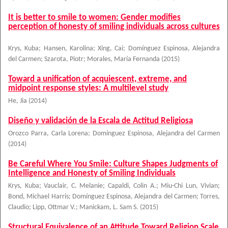
It is better to smile to women: Gender modifies
perception of honesty of smiling individuals across cultures
Krys, Kuba
;
Hansen, Karolina
;
Xing, Cai
;
Domínguez Espinosa, Alejandra
del Carmen
;
Szarota, Piotr
;
Morales, María Fernanda
(
2015
)
Toward a unification of acquiescent, extreme, and
midpoint response styles: A multilevel study
He, Jia
(
2014
)
Diseño y validación de la Escala de Actitud Religiosa
Orozco Parra, Carla Lorena
;
Domínguez Espinosa, Alejandra del Carmen
(
2014
)
Be Careful Where You Smile: Culture Shapes Judgments of
Intelligence and Honesty of Smiling Individuals
Krys, Kuba
;
Vauclair, C. Melanie
;
Capaldi, Colin A.
;
Miu-Chi Lun, Vivian
;
Bond, Michael Harris
;
Domínguez Espinosa, Alejandra del Carmen
;
Torres,
Claudio
;
Lipp, Ottmar V.
;
Manickam, L. Sam S.
(
2015
)
Structural Equivalence of an Attitude Toward Religion Scale