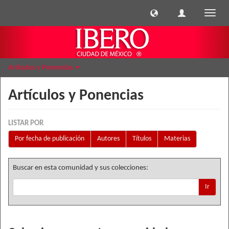
Cambi
naveg
Artículos y Ponencias
Artículos y Ponencias
LISTAR POR
Por fecha de publicación
Autores
Títulos
Materias
Buscar en esta comunidad y sus colecciones:
Ir