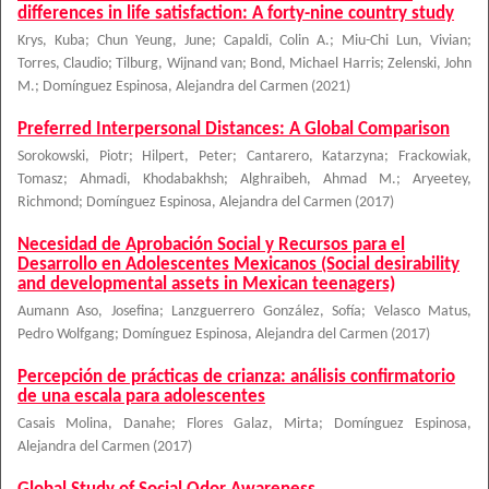
differences in life satisfaction: A forty-nine country study
Krys, Kuba
;
Chun Yeung, June
;
Capaldi, Colin A.
;
Miu-Chi Lun, Vivian
;
Torres, Claudio
;
Tilburg, Wijnand van
;
Bond, Michael Harris
;
Zelenski, John
M.
;
Domínguez Espinosa, Alejandra del Carmen
(
2021
)
Preferred Interpersonal Distances: A Global Comparison
Sorokowski, Piotr
;
Hilpert, Peter
;
Cantarero, Katarzyna
;
Frackowiak,
Tomasz
;
Ahmadi, Khodabakhsh
;
Alghraibeh, Ahmad M.
;
Aryeetey,
Richmond
;
Domínguez Espinosa, Alejandra del Carmen
(
2017
)
Necesidad de Aprobación Social y Recursos para el
Desarrollo en Adolescentes Mexicanos (Social desirability
and developmental assets in Mexican teenagers)
Aumann Aso, Josefina
;
Lanzguerrero González, Sofía
;
Velasco Matus,
Pedro Wolfgang
;
Domínguez Espinosa, Alejandra del Carmen
(
2017
)
Percepción de prácticas de crianza: análisis confirmatorio
de una escala para adolescentes
Casais Molina, Danahe
;
Flores Galaz, Mirta
;
Domínguez Espinosa,
Alejandra del Carmen
(
2017
)