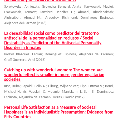
Global Study of Social Odor Awareness
Sorokowska, Agnieszka
;
Groyecka Bernard, Agata
;
Karwowski, Maciej
;
Frackowiak, Tomasz
;
Lansford, Jennifer E.
;
Ahmadi, Khodabakhsh
;
Alghraibeh, Ahmad M.
;
Aryeetey, Richmond
;
Domínguez Espinosa,
Alejandra del Carmen
(
2018
)
La deseabilidad social como predictor del trastorno
antisocial de la personalidad en reclusos / Social
Desirability as Predictor of the Antisocial Personality
Disorder in Inmates
Padrós Blázquez, Ferrán
;
Domínguez Espinosa, Alejandra del Carmen
;
Graff Guerrero, Ariel
(
2018
)
Catching up with wonderful women: The women-are-
wonderful effect is smaller in more gender egalitarian
societies
Krys, Kuba
;
Capaldi, Colin A.
;
Tilburg, Wijnand van
;
Lipp, Ottmar V.
;
Bond,
Michael Harris
;
Vauclair, C. Melanie
;
Manickam, L. Sam S.
;
Domínguez
Espinosa, Alejandra del Carmen
;
Torres, Claudio
(
2017
)
Personal Life Satisfaction as a Measure of Societal
Happiness is an Individualistic Presumption: Evidence from
Fifty Countries