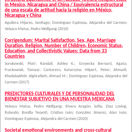
in Mexico, Nicaragua and China / Equivalencia estructural
de una escala de actitud hacia la religión en México,
Nicaragua y China
Aguilera Mijares, Santiago
;
Domínguez Espinosa, Alejandra del Carmen
;
Velasco Matus, Pedro Wolfgang
(
2016
)
Corrigendum: Marital Satisfaction, Sex, Age, Marriage
Duration, Religion, Number of Children, Economic Status,
Education, and Collectivistic Values: Data from 33
Countries
Sorokowski, Piotr
;
Randall, Ashley K.
;
Groyecka Bernard, Agata
;
Frackowiak, Tomasz
;
Cantarero, Katarzyna
;
Hilpert, Peter
;
Ahmadi,
Khodabakhsh
;
Alghraibeh, Ahmad M.
;
Domínguez Espinosa, Alejandra del
Carmen
(
2017
)
PREDICTORES CULTURALES Y DE PERSONALIDAD DEL
BIENESTAR SUBJETIVO EN UNA MUESTRA MEXICANA
Velasco Matus, Pedro Wolfgang
;
Rivera Aragón, Sofía
;
Díaz Loving,
Rolando
;
Bonilla Teoyotl, Cristian Iván
;
González Jimarez, Alan Iván
;
Domínguez Espinosa, Alejandra del Carmen
(
2020
)
Societal emotional environments and cross-cultural