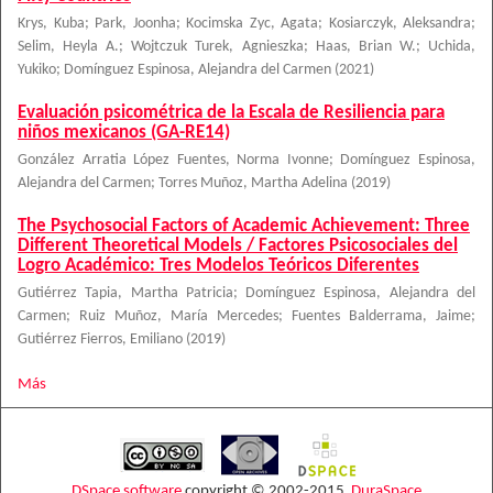
Krys, Kuba
;
Park, Joonha
;
Kocimska Zyc, Agata
;
Kosiarczyk, Aleksandra
;
Selim, Heyla A.
;
Wojtczuk Turek, Agnieszka
;
Haas, Brian W.
;
Uchida,
Yukiko
;
Domínguez Espinosa, Alejandra del Carmen
(
2021
)
Evaluación psicométrica de la Escala de Resiliencia para
niños mexicanos (GA-RE14)
González Arratia López Fuentes, Norma Ivonne
;
Domínguez Espinosa,
Alejandra del Carmen
;
Torres Muñoz, Martha Adelina
(
2019
)
The Psychosocial Factors of Academic Achievement: Three
Different Theoretical Models / Factores Psicosociales del
Logro Académico: Tres Modelos Teóricos Diferentes
Gutiérrez Tapia, Martha Patricia
;
Domínguez Espinosa, Alejandra del
Carmen
;
Ruiz Muñoz, María Mercedes
;
Fuentes Balderrama, Jaime
;
Gutiérrez Fierros, Emiliano
(
2019
)
Más
DSpace software
copyright © 2002-2015
DuraSpace