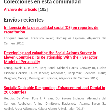
Colecciones en esta comunidad
Archivo del artículo
[105]
Envíos recientes
Influencia de la deseabilidad social (DS) en reportes de
capacitación
Enríquez Jiménez, Francisco Javier
;
Domínguez Espinosa, Alejandra del
Carmen
(
2010
)
Developing and valuating the Social Axioms Survey in
Eleven Countries: Its Relationship With the FiveFactor
Model of Personality
Leung, Kwok
;
C. P. Lam, Ben
;
Bond, Michael Harris
;
Conway III, Lucian
Gideon
;
Gornick, Laura Janelle
;
Amponsah, Benjamin
;
Boehnke, Klaus
;
Dragolov, Georgi
;
Domínguez Espinosa, Alejandra del Carmen
(
2012
)
Socially Desirable Responding: Enhancement and Denial in
20 Countries
He, Jia
;
De Vijver, Fons J. R. van
;
Domínguez Espinosa, Alejandra del
Carmen
;
Abubakar, Amina
;
Dimitrova, Radosveta
;
Adams, Byron G.
;
Aydinli, Arzu
;
Atitsogbe, Kokou
;
Alonso Arbiol, Itziar
(
2015
)