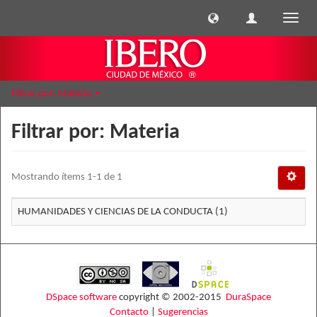
Cambi
naveg
Filtrar por: Materia
Filtrar por: Materia
Mostrando ítems 1-1 de 1
HUMANIDADES Y CIENCIAS DE LA CONDUCTA (1)
DSpace software
copyright © 2002-2015
DuraSpace
Contacto
|
Sugerencias