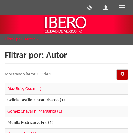
Cambi
naveg
Filtrar por: Autor
Filtrar por: Autor
Mostrando ítems 1-9 de 1
Díaz Ruiz, Oscar (1)
Galicia Castillo, Oscar Ricardo (1)
Gómez Chavarín, Margarita (1)
Murillo Rodríguez, Eric (1)