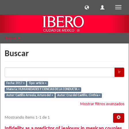
Cambi
naveg
Buscar
Buscar
Ir
Fecha: 2017 ×
Tipo: article ×
Materia: HUMANIDADES Y CIENCIAS DE LA CONDUCTA ×
Autor: Castillo Arreola, Arturo del ×
Autor: Cruz del Castillo, Cinthia ×
Mostrar filtros avanzados
Mostrando ítems 1-1 de 1
Infidelity as a predictor of jealousy in mexican couples