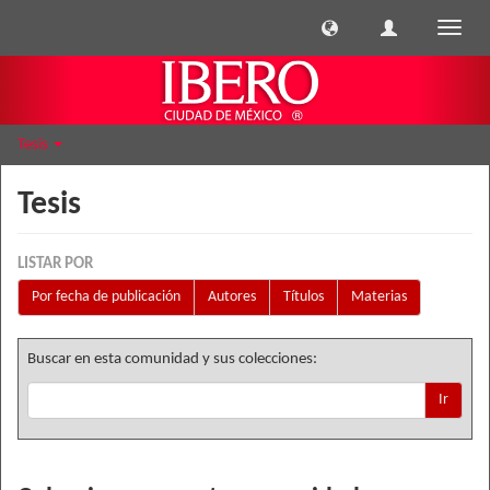
Cambi
naveg
Tesis
Tesis
LISTAR POR
Por fecha de publicación
Autores
Títulos
Materias
Buscar en esta comunidad y sus colecciones:
Ir