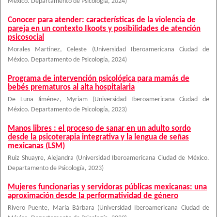
México. Departamento de Psicología
,
2024
)
Conocer para atender: características de la violencia de
pareja en un contexto Ikoots y posibilidades de atención
psicosocial
Morales Martínez, Celeste
(
Universidad Iberoamericana Ciudad de
México. Departamento de Psicología
,
2024
)
Programa de intervención psicológica para mamás de
bebés prematuros al alta hospitalaria
De Luna Jiménez, Myriam
(
Universidad Iberoamericana Ciudad de
México. Departamento de Psicología
,
2023
)
Manos libres : el proceso de sanar en un adulto sordo
desde la psicoterapia integrativa y la lengua de señas
mexicanas (LSM)
Ruiz Shuayre, Alejandra
(
Universidad Iberoamericana Ciudad de México.
Departamento de Psicología
,
2023
)
Mujeres funcionarias y servidoras públicas mexicanas: una
aproximación desde la performatividad de género
Rivero Puente, María Bárbara
(
Universidad Iberoamericana Ciudad de