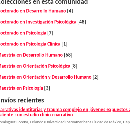
Colecciones en esta comunidad
octorado en Desarrollo Humano
[4]
octorado en Investigación Psicológica
[48]
octorado en Psicología
[7]
octorado en Psicología Clínica
[1]
aestría en Desarrollo Humano
[68]
aestría en Orientación Psicológica
[8]
aestría en Orientación y Desarrollo Humano
[2]
aestría en Psicología
[3]
nvíos recientes
arrativas identitarias y trauma complejo en jóvenes expuestos a
aliente : un estudio clínico-narrativo
omínguez Corona, Orlando
(
Universidad Iberoamericana Ciudad de México, Dep