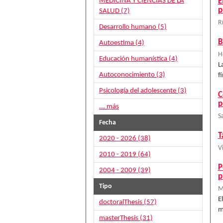
MEDICINA Y CIENCIAS DE LA
E
p
SALUD (7)
R
Desarrollo humano (5)
B
Autoestima (4)
H
Educación humanística (4)
L
Autoconocimiento (3)
f
Psicología del adolescente (3)
C
p
... más
S
Fecha
T
2020 - 2026 (38)
V
2010 - 2019 (64)
P
2004 - 2009 (39)
p
Tipo
M
E
doctoralThesis (57)
m
masterThesis (31)