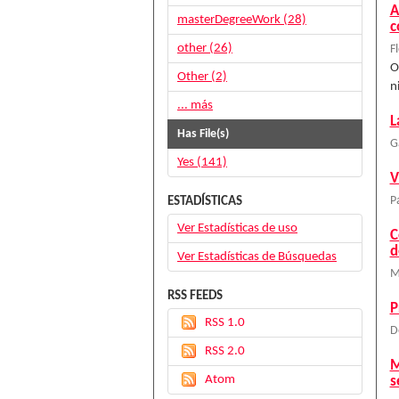
A
masterDegreeWork (28)
c
other (26)
Fl
O
Other (2)
n
... más
L
Has File(s)
G
Yes (141)
V
ESTADÍSTICAS
P
Ver Estadísticas de uso
C
d
Ver Estadísticas de Búsquedas
M
RSS FEEDS
P
RSS 1.0
D
RSS 2.0
M
Atom
s