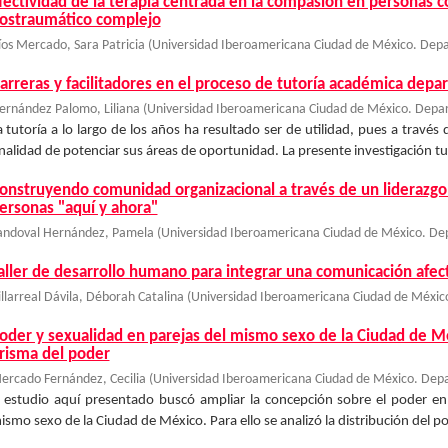
fectividad de la terapia centrada en la compasión en personas c
ostraumático complejo
íos Mercado, Sara Patricia
(
Universidad Iberoamericana Ciudad de México. Depa
arreras y facilitadores en el proceso de tutoría académica depa
ernández Palomo, Liliana
(
Universidad Iberoamericana Ciudad de México. Depar
a tutoría a lo largo de los años ha resultado ser de utilidad, pues a través
inalidad de potenciar sus áreas de oportunidad. La presente investigación tu
onstruyendo comunidad organizacional a través de un liderazgo 
ersonas "aquí y ahora"
andoval Hernández, Pamela
(
Universidad Iberoamericana Ciudad de México. De
aller de desarrollo humano para integrar una comunicación afec
illarreal Dávila, Déborah Catalina
(
Universidad Iberoamericana Ciudad de Méxic
oder y sexualidad en parejas del mismo sexo de la Ciudad de Mé
risma del poder
ercado Fernández, Cecilia
(
Universidad Iberoamericana Ciudad de México. Depa
l estudio aquí presentado buscó ampliar la concepción sobre el poder en 
ismo sexo de la Ciudad de México. Para ello se analizó la distribución del pod