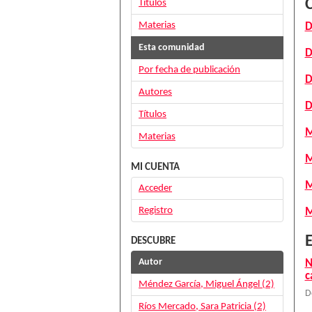
Títulos
Materias
D
Esta comunidad
D
Por fecha de publicación
D
Autores
D
Títulos
M
Materias
M
MI CUENTA
M
Acceder
Registro
M
E
DESCUBRE
Autor
N
c
Méndez García, Miguel Ángel (2)
D
Ríos Mercado, Sara Patricia (2)