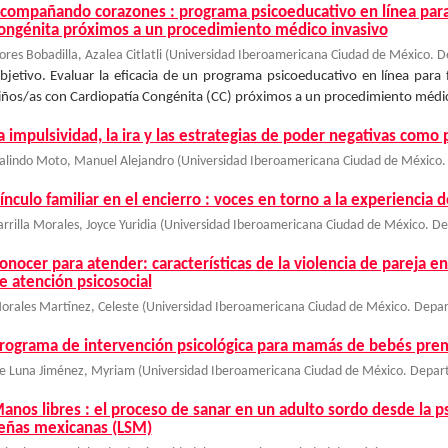
compañando corazones : programa psicoeducativo en línea para
ongénita próximos a un procedimiento médico invasivo
ores Bobadilla, Azalea Citlatli
(
Universidad Iberoamericana Ciudad de México. D
bjetivo. Evaluar la eficacia de un programa psicoeducativo en línea para 
iños/as con Cardiopatía Congénita (CC) próximos a un procedimiento médico
a impulsividad, la ira y las estrategias de poder negativas como 
alindo Moto, Manuel Alejandro
(
Universidad Iberoamericana Ciudad de México.
ínculo familiar en el encierro : voces en torno a la experiencia d
arrilla Morales, Joyce Yuridia
(
Universidad Iberoamericana Ciudad de México. De
onocer para atender: características de la violencia de pareja e
e atención psicosocial
orales Martínez, Celeste
(
Universidad Iberoamericana Ciudad de México. Depar
rograma de intervención psicológica para mamás de bebés prema
e Luna Jiménez, Myriam
(
Universidad Iberoamericana Ciudad de México. Depar
anos libres : el proceso de sanar en un adulto sordo desde la ps
eñas mexicanas (LSM)