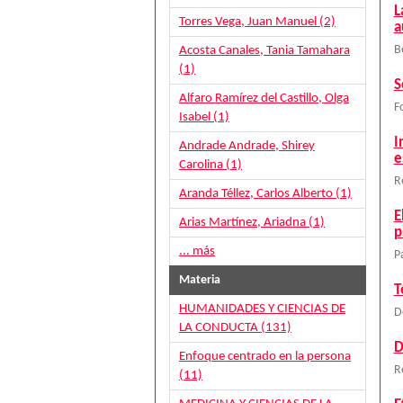
L
Torres Vega, Juan Manuel (2)
a
Acosta Canales, Tania Tamahara
B
(1)
S
Alfaro Ramírez del Castillo, Olga
F
Isabel (1)
I
Andrade Andrade, Shirey
e
Carolina (1)
R
Aranda Téllez, Carlos Alberto (1)
E
Arias Martínez, Ariadna (1)
p
... más
P
Materia
T
HUMANIDADES Y CIENCIAS DE
D
LA CONDUCTA (131)
D
Enfoque centrado en la persona
R
(11)