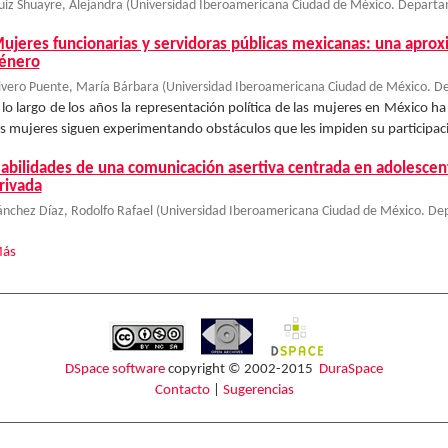
uiz Shuayre, Alejandra
(
Universidad Iberoamericana Ciudad de México. Departa
ujeres funcionarias y servidoras públicas mexicanas: una aprox
énero
ivero Puente, María Bárbara
(
Universidad Iberoamericana Ciudad de México. D
 lo largo de los años la representación política de las mujeres en México 
as mujeres siguen experimentando obstáculos que les impiden su participació
abilidades de una comunicación asertiva centrada en adolescent
rivada
ánchez Díaz, Rodolfo Rafael
(
Universidad Iberoamericana Ciudad de México. De
ás
DSpace software
copyright © 2002-2015
DuraSpace
Contacto
|
Sugerencias