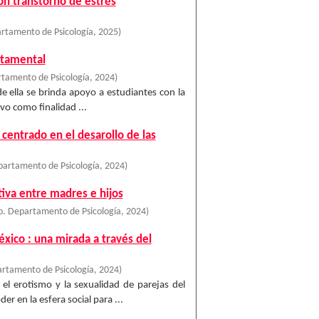
on transtorno de estrés
rtamento de Psicología
,
2025
)
rtamental
tamento de Psicología
,
2024
)
 de ella se brinda apoyo a estudiantes con la
vo como finalidad ...
centrado en el desarollo de las
partamento de Psicología
,
2024
)
tiva entre madres e hijos
o. Departamento de Psicología
,
2024
)
xico : una mirada a través del
rtamento de Psicología
,
2024
)
el erotismo y la sexualidad de parejas del
er en la esfera social para ...