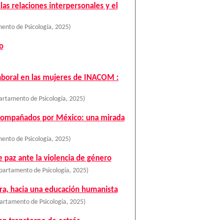
las relaciones interpersonales y el
ento de Psicología
,
2025
)
o
laboral en las mujeres de INACOM :
artamento de Psicología
,
2025
)
acompañados por México: una mirada
ento de Psicología
,
2025
)
e paz ante la violencia de género
partamento de Psicología
,
2025
)
rra, hacia una educación humanista
artamento de Psicología
,
2025
)