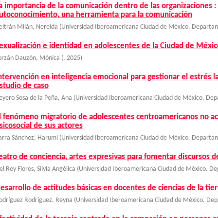
a importancia de la comunicación dentro de las organizaciones : 
utoconocimiento, una herramienta para la comunicación
eltrán Milán, Nereida
(
Universidad Iberoamericana Ciudad de México. Departam
exualización e identidad en adolescentes de la Ciudad de Méxic
orzán Dauzón, Mónica
(
,
2025
)
ntervención en inteligencia emocional para gestionar el estrés 
studio de caso
eyero Sosa de la Peña, Ana
(
Universidad Iberoamericana Ciudad de México. Dep
l fenómeno migratorio de adolescentes centroamericanos no 
sicosocial de sus actores
arra Sánchez, Harumi
(
Universidad Iberoamericana Ciudad de México. Departam
eatro de conciencia, artes expresivas para fomentar discursos d
el Rey Flores, Silvia Angélica
(
Universidad Iberoamericana Ciudad de México. De
esarrollo de actitudes básicas en docentes de ciencias de la tie
odríguez Rodríguez, Reyna
(
Universidad Iberoamericana Ciudad de México. Dep