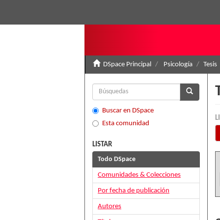
DSpace Principal
Psicología
Tesis
Buscar en DSpace
L
Esta comunidad
LISTAR
Todo DSpace
Comunidades & Colecciones
Por fecha de publicación
Autores