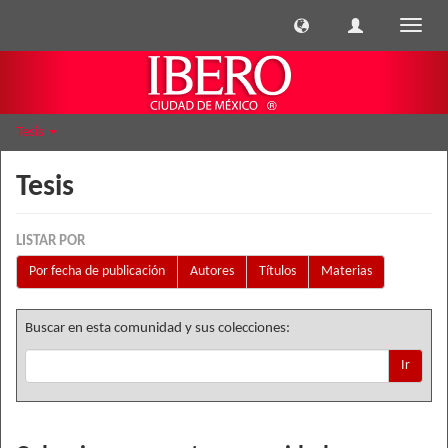
Cambi
naveg
Tesis
Tesis
LISTAR POR
Por fecha de publicación
Autores
Títulos
Materias
Buscar en esta comunidad y sus colecciones:
Ir