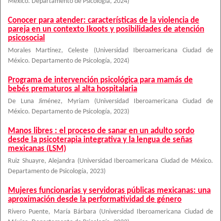
México. Departamento de Psicología
,
2024
)
Conocer para atender: características de la violencia de
pareja en un contexto Ikoots y posibilidades de atención
psicosocial
Morales Martínez, Celeste
(
Universidad Iberoamericana Ciudad de
México. Departamento de Psicología
,
2024
)
Programa de intervención psicológica para mamás de
bebés prematuros al alta hospitalaria
De Luna Jiménez, Myriam
(
Universidad Iberoamericana Ciudad de
México. Departamento de Psicología
,
2023
)
Manos libres : el proceso de sanar en un adulto sordo
desde la psicoterapia integrativa y la lengua de señas
mexicanas (LSM)
Ruiz Shuayre, Alejandra
(
Universidad Iberoamericana Ciudad de México.
Departamento de Psicología
,
2023
)
Mujeres funcionarias y servidoras públicas mexicanas: una
aproximación desde la performatividad de género
Rivero Puente, María Bárbara
(
Universidad Iberoamericana Ciudad de