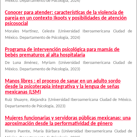
México. Departamento de Psicología
,
2024
)
Conocer para atender: características de la violencia de
pareja en un contexto Ikoots y posibilidades de atención
psicosocial
Morales Martínez, Celeste
(
Universidad Iberoamericana Ciudad de
México. Departamento de Psicología
,
2024
)
Programa de intervención psicológica para mamás de
bebés prematuros al alta hospitalaria
De Luna Jiménez, Myriam
(
Universidad Iberoamericana Ciudad de
México. Departamento de Psicología
,
2023
)
Manos libres : el proceso de sanar en un adulto sordo
desde la psicoterapia integrativa y la lengua de señas
mexicanas (LSM)
Ruiz Shuayre, Alejandra
(
Universidad Iberoamericana Ciudad de México.
Departamento de Psicología
,
2023
)
Mujeres funcionarias y servidoras públicas mexicanas: una
aproximación desde la performatividad de género
Rivero Puente, María Bárbara
(
Universidad Iberoamericana Ciudad de