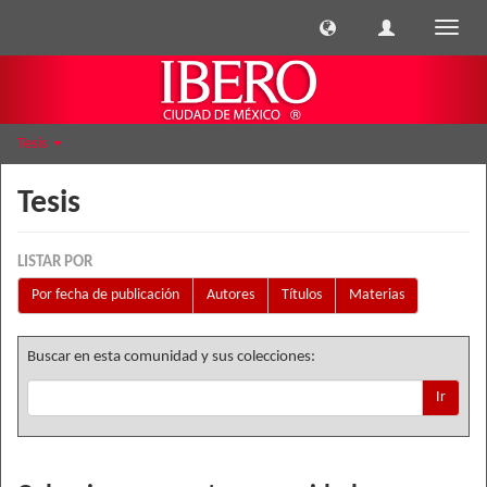
Cambi
naveg
Tesis
Tesis
LISTAR POR
Por fecha de publicación
Autores
Títulos
Materias
Buscar en esta comunidad y sus colecciones:
Ir