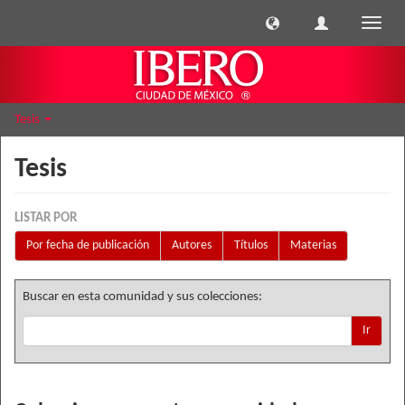
Cambi
naveg
Tesis
Tesis
LISTAR POR
Por fecha de publicación
Autores
Títulos
Materias
Buscar en esta comunidad y sus colecciones:
Ir