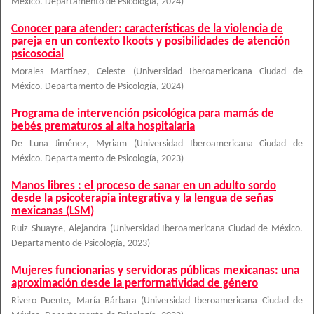
México. Departamento de Psicología
,
2024
)
Conocer para atender: características de la violencia de
pareja en un contexto Ikoots y posibilidades de atención
psicosocial
Morales Martínez, Celeste
(
Universidad Iberoamericana Ciudad de
México. Departamento de Psicología
,
2024
)
Programa de intervención psicológica para mamás de
bebés prematuros al alta hospitalaria
De Luna Jiménez, Myriam
(
Universidad Iberoamericana Ciudad de
México. Departamento de Psicología
,
2023
)
Manos libres : el proceso de sanar en un adulto sordo
desde la psicoterapia integrativa y la lengua de señas
mexicanas (LSM)
Ruiz Shuayre, Alejandra
(
Universidad Iberoamericana Ciudad de México.
Departamento de Psicología
,
2023
)
Mujeres funcionarias y servidoras públicas mexicanas: una
aproximación desde la performatividad de género
Rivero Puente, María Bárbara
(
Universidad Iberoamericana Ciudad de