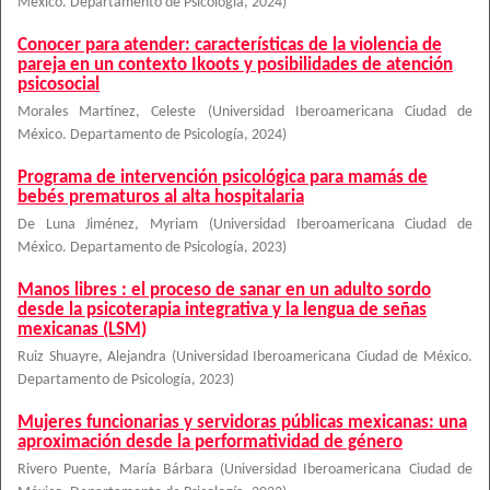
México. Departamento de Psicología
,
2024
)
Conocer para atender: características de la violencia de
pareja en un contexto Ikoots y posibilidades de atención
psicosocial
Morales Martínez, Celeste
(
Universidad Iberoamericana Ciudad de
México. Departamento de Psicología
,
2024
)
Programa de intervención psicológica para mamás de
bebés prematuros al alta hospitalaria
De Luna Jiménez, Myriam
(
Universidad Iberoamericana Ciudad de
México. Departamento de Psicología
,
2023
)
Manos libres : el proceso de sanar en un adulto sordo
desde la psicoterapia integrativa y la lengua de señas
mexicanas (LSM)
Ruiz Shuayre, Alejandra
(
Universidad Iberoamericana Ciudad de México.
Departamento de Psicología
,
2023
)
Mujeres funcionarias y servidoras públicas mexicanas: una
aproximación desde la performatividad de género
Rivero Puente, María Bárbara
(
Universidad Iberoamericana Ciudad de