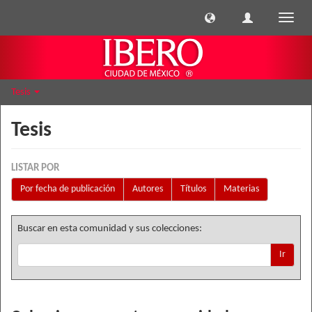
Cambi
naveg
Tesis
Tesis
LISTAR POR
Por fecha de publicación
Autores
Títulos
Materias
Buscar en esta comunidad y sus colecciones:
Ir