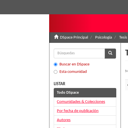
DSpace Principal
Psicología
Tesis
Buscar en DSpace
M
Esta comunidad
LISTAR
Todo DSpace
Comunidades & Colecciones
Por fecha de publicación
Autores