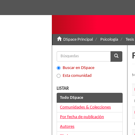
DSpace Principal
Psicología
Tesis
Buscar en DSpace
M
Esta comunidad
LISTAR
Todo DSpace
Comunidades & Colecciones
Por fecha de publicación
Autores