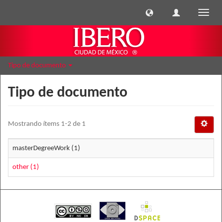
Cambi
naveg
Tipo de documento
Tipo de documento
Mostrando ítems 1-2 de 1
masterDegreeWork (1)
other (1)