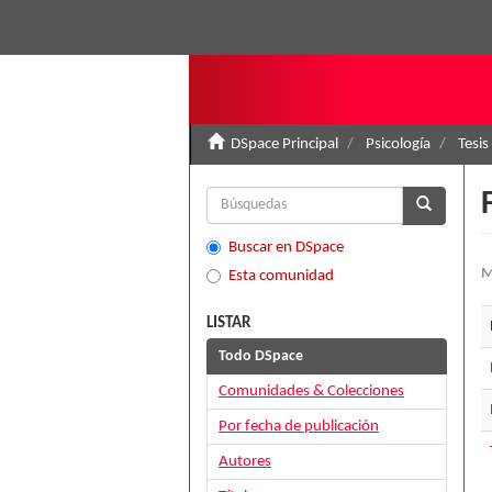
DSpace Principal
Psicología
Tesis
Buscar en DSpace
M
Esta comunidad
LISTAR
Todo DSpace
Comunidades & Colecciones
Por fecha de publicación
Autores