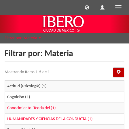
Cambi
naveg
Filtrar por: Materia
Filtrar por: Materia
Mostrando ítems 1-5 de 1
Actitud (Psicología) (1)
Cognición (1)
Conocimiento, Teoría del (1)
HUMANIDADES Y CIENCIAS DE LA CONDUCTA (1)