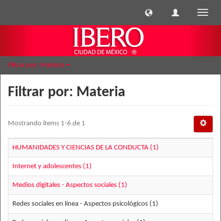
Cambi
naveg
Filtrar por: Materia
Filtrar por: Materia
Mostrando ítems 1-6 de 1
HUMANIDADES Y CIENCIAS DE LA CONDUCTA (1)
Internet y adolescentes (1)
Medios digitales - Aspectos sociales (1)
Redes sociales en línea - Aspectos psicológicos (1)