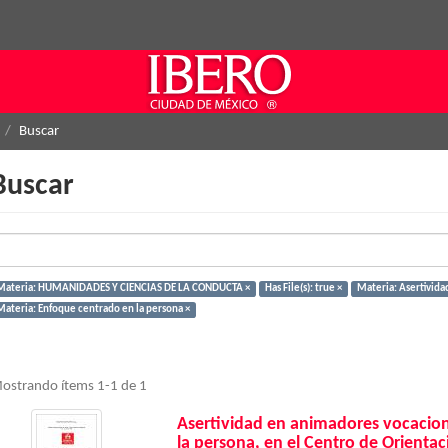
Buscar
Buscar
Materia: HUMANIDADES Y CIENCIAS DE LA CONDUCTA ×
Has File(s): true ×
Materia: Asertividad
Materia: Enfoque centrado en la persona ×
ostrando ítems 1-1 de 1
Asertividad en animadores vocacion
la persona, en el Centro de Orienta