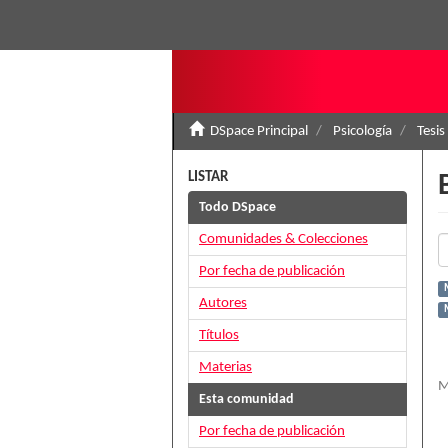
DSpace Principal
Psicología
Tesis
LISTAR
Todo DSpace
Comunidades & Colecciones
Por fecha de publicación
Autores
Títulos
Materias
M
Esta comunidad
Por fecha de publicación