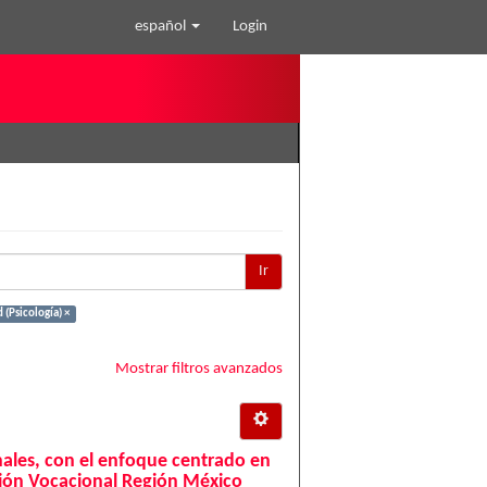
español
Login
Ir
 (Psicología) ×
Mostrar filtros avanzados
ales, con el enfoque centrado en
ción Vocacional Región México