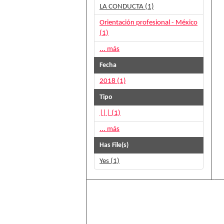
LA CONDUCTA (1)
Orientación profesional - México
(1)
... más
Fecha
2018 (1)
Tipo
||| (1)
... más
Has File(s)
Yes (1)