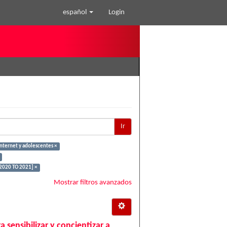
español
Login
Ir
nternet y adolescentes ×
[2020 TO 2021] ×
Mostrar filtros avanzados
 sensibilizar y concientizar a