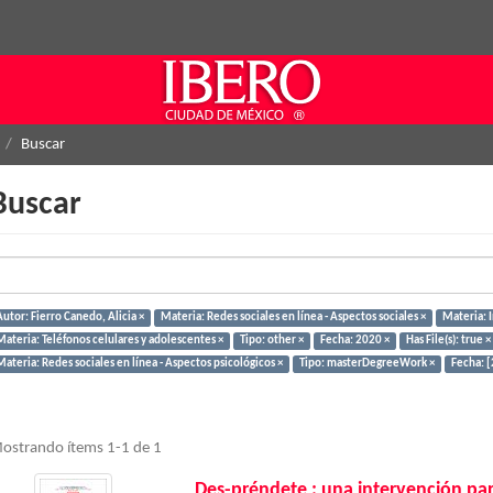
Buscar
Buscar
utor: Fierro Canedo, Alicia ×
Materia: Redes sociales en línea - Aspectos sociales ×
Materia: I
Materia: Teléfonos celulares y adolescentes ×
Tipo: other ×
Fecha: 2020 ×
Has File(s): true ×
ateria: Redes sociales en línea - Aspectos psicológicos ×
Tipo: masterDegreeWork ×
Fecha: 
ostrando ítems 1-1 de 1
Des-préndete : una intervención para