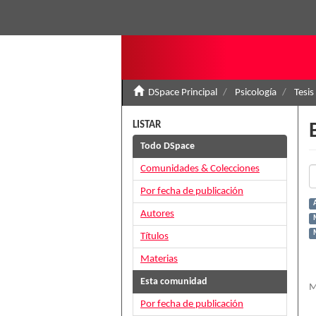
DSpace Principal
Psicología
Tesis
LISTAR
Todo DSpace
Comunidades & Colecciones
Por fecha de publicación
A
Autores
M
Títulos
Materias
Esta comunidad
M
Por fecha de publicación