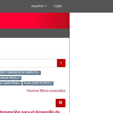
español
Login
Ir
ES Y CIENCIAS DE LA CONDUCTA ×
iudad de México ×
po: masterThesis ×
Fecha: [2020 TO 2021] ×
Mostrar filtros avanzados
ervención para el desarrollo de