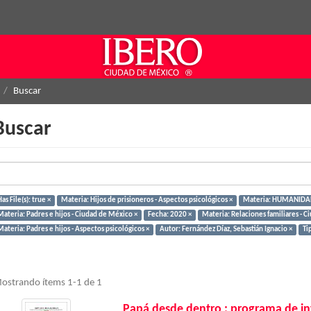
Buscar
Buscar
as File(s): true ×
Materia: Hijos de prisioneros - Aspectos psicológicos ×
Materia: HUMANIDAD
Materia: Padres e hijos - Ciudad de México ×
Fecha: 2020 ×
Materia: Relaciones familiares - C
ateria: Padres e hijos - Aspectos psicológicos ×
Autor: Fernández Díaz, Sebastián Ignacio ×
Ti
ostrando ítems 1-1 de 1
Papá desde dentro : programa de int