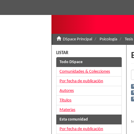
DSpace Principal
Psicología
Tesis
LISTAR
Todo DSpace
Comunidades & Colecciones
Por fecha de publicación
H
Autores
M
Títulos
Materias
Esta comunidad
M
Por fecha de publicación