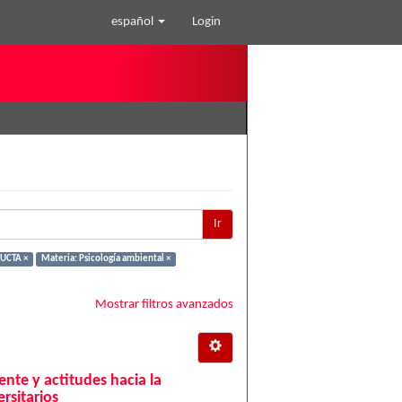
español
Login
Ir
UCTA ×
Materia: Psicología ambiental ×
Mostrar filtros avanzados
nte y actitudes hacia la
rsitarios