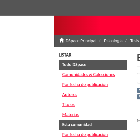
DSpace Principal
Psicología
Tesis
LISTAR
Todo DSpace
Comunidades & Colecciones
Por fecha de publicación
H
Autores
Títulos
Materias
M
Esta comunidad
Por fecha de publicación