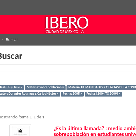
Buscar
Buscar
as File(s): true ×
Materia: Sobrepoblación ×
Materia: HUMANIDADES Y CIENCIAS DE LA COND
Autor: Dorantes Rodríguez, Carlos Héctor ×
Fecha: 2008 ×
Fecha: [2004 TO 2009] ×
ostrando ítems 1-1 de 1
¿Es la última llamada? : medio ambie
sobrepoblación en estudiantes unive