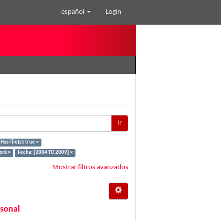
español
Login
Ir
Has File(s): true ×
rk ×
Fecha: [2004 TO 2009] ×
Mostrar filtros avanzados
rsonal