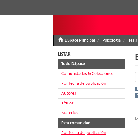
DSpace Principal
Psicología
Tesis
LISTAR
Todo DSpace
Comunidades & Colecciones
Por fecha de publicación
T
Autores
Títulos
Materias
M
Esta comunidad
Por fecha de publicación