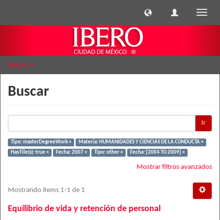
Cambi
naveg
Buscar
Buscar
Ir
Tipo: masterDegreeWork ×
Materia: HUMANIDADES Y CIENCIAS DE LA CONDUCTA ×
Has File(s): true ×
Fecha: 2007 ×
Tipo: other ×
Fecha: [2004 TO 2009] ×
Mostrar filtros avanzados
Mostrando ítems 1-1 de 1
Equilibrio de vida y retención de personal