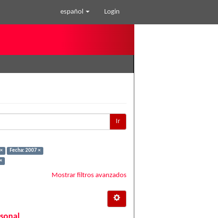
español
Login
Ir
 ×
Fecha: 2007 ×
×
Mostrar filtros avanzados
rsonal