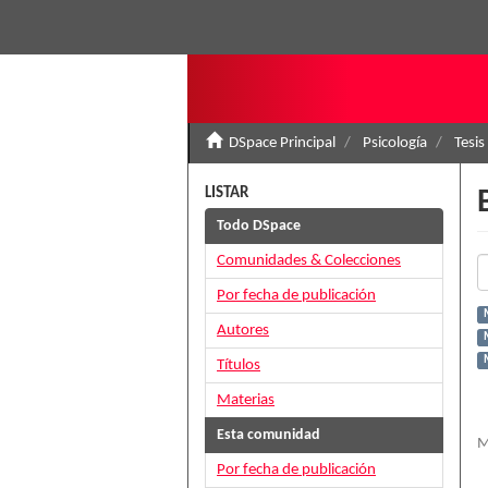
DSpace Principal
Psicología
Tesis
LISTAR
Todo DSpace
Comunidades & Colecciones
Por fecha de publicación
M
Autores
Títulos
Materias
Esta comunidad
M
Por fecha de publicación