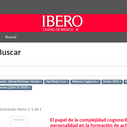
Buscar
Buscar
Autor: Salinas Fleitman, Moisés ×
Has File(s): true ×
Materia: Cognición ×
Fecha: 2005 ×
M
Fecha: [2004 TO 2009] ×
ostrando ítems 1-1 de 1
El papel de la complejidad cognosciti
personalidad en la formación de act