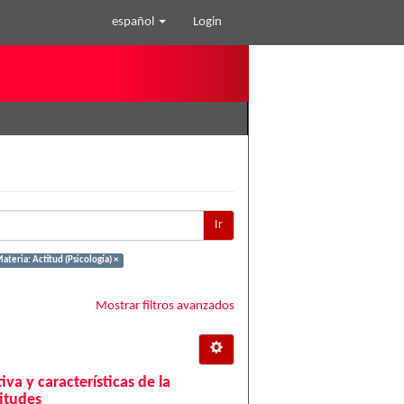
español
Login
Ir
ateria: Actitud (Psicología) ×
Mostrar filtros avanzados
va y características de la
itudes