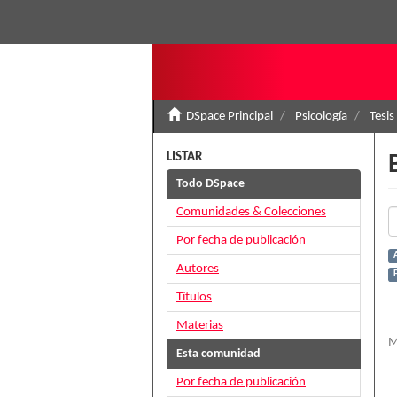
DSpace Principal
Psicología
Tesis
LISTAR
Todo DSpace
Comunidades & Colecciones
Por fecha de publicación
Autores
Títulos
Materias
M
Esta comunidad
Por fecha de publicación