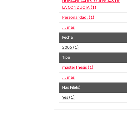
HUMANIDADES Y CIENCIAS DE
LA CONDUCTA (1)
Personalidad. (1)
... más
Fecha
2005 (1)
Tipo
masterThesis (1)
... más
Has File(s)
Yes (1)