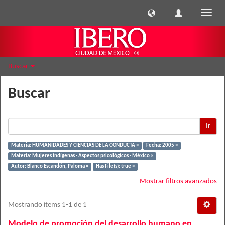
Cambi
naveg
Buscar
Buscar
Ir
Materia: HUMANIDADES Y CIENCIAS DE LA CONDUCTA ×
Fecha: 2005 ×
Materia: Mujeres indígenas - Aspectos psicológicos - México ×
Autor: Blanco Escandón, Paloma ×
Has File(s): true ×
Mostrar filtros avanzados
Mostrando ítems 1-1 de 1
Modelo de promoción del desarrollo humano en