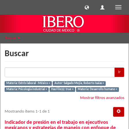
Cambi
naveg
Buscar
Buscar
Ir
Materia: Estrés laboral - México ×
Autor: Salgado Mejía, Roberto Isaías ×
Materia: Psicología industrial ×
Has File(s): true ×
Materia: Desarrollo humano ×
Mostrar filtros avanzados
Mostrando ítems 1-1 de 1
Indicador de presión en el trabajo en ejecutivos
mexicanos y estrategias de manejo con enfoque de