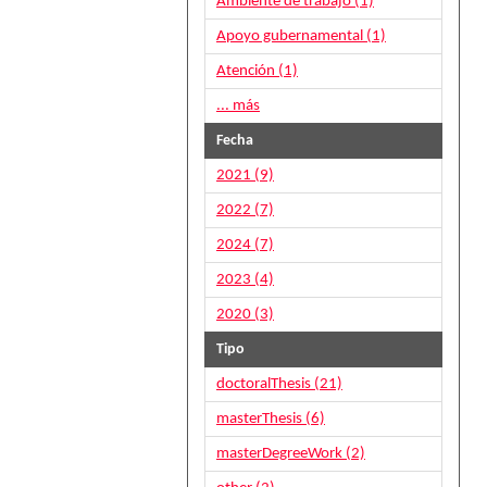
Ambiente de trabajo (1)
Apoyo gubernamental (1)
Atención (1)
... más
Fecha
2021 (9)
2022 (7)
2024 (7)
2023 (4)
2020 (3)
Tipo
doctoralThesis (21)
masterThesis (6)
masterDegreeWork (2)