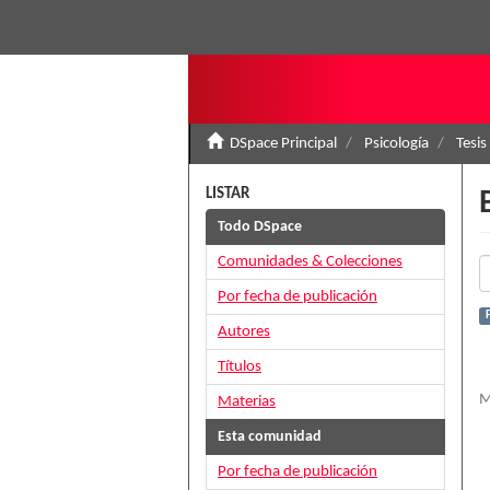
DSpace Principal
Psicología
Tesis
LISTAR
Todo DSpace
Comunidades & Colecciones
Por fecha de publicación
Autores
Títulos
M
Materias
Esta comunidad
Por fecha de publicación