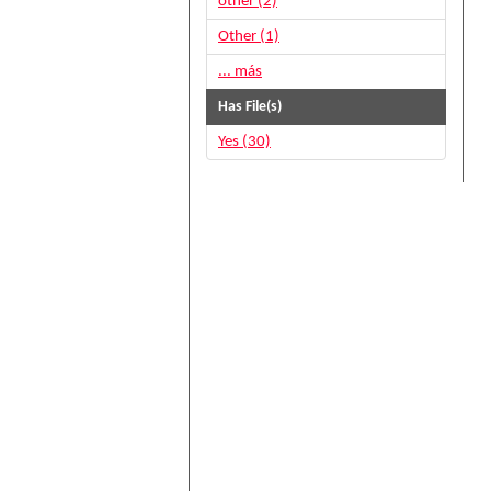
other (2)
Other (1)
... más
Has File(s)
Yes (30)