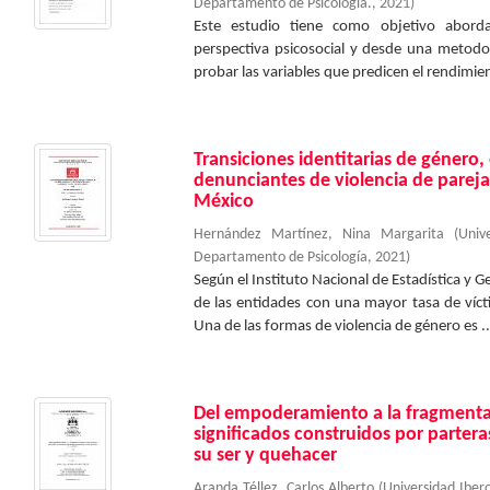
Departamento de Psicología.
,
2021
)
Este estudio tiene como objetivo abord
perspectiva psicosocial y desde una metodol
probar las variables que predicen el rendimie
Transiciones identitarias de género,
denunciantes de violencia de pareja
México
Hernández Martínez, Nina Margarita
(
Univ
Departamento de Psicología
,
2021
)
Según el Instituto Nacional de Estadística y 
de las entidades con una mayor tasa de víct
Una de las formas de violencia de género es ..
Del empoderamiento a la fragmenta
significados construidos por partera
su ser y quehacer
Aranda Téllez, Carlos Alberto
(
Universidad Ibe