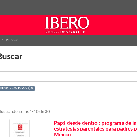
Buscar
Buscar
Fecha: [2020 TO 2024] ×
ostrando ítems 1-10 de 30
Papá desde dentro : programa de int
estrategias parentales para padres p
México