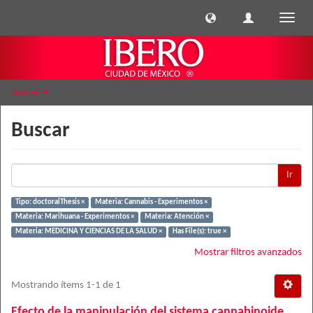
Cambi
naveg
Buscar
Buscar
Ir
Tipo: doctoralThesis ×
Materia: Cannabis - Experimentos ×
Materia: Marihuana - Experimentos ×
Materia: Atención ×
Materia: MEDICINA Y CIENCIAS DE LA SALUD ×
Has File(s): true ×
Mostrar filtros avanzados
Mostrando ítems 1-1 de 1
Efecto de la manipulación del sistema cannabinoide