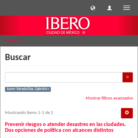
Cambi
naveg
Buscar
Buscar
Ir
Autor: Estrada Díaz, Gabriela ×
Mostrar filtros avanzados
Mostrando ítems 1-2 de 2
Prevenir riesgos o atender desastres en las ciudades.
Dos opciones de política con alcances distintos