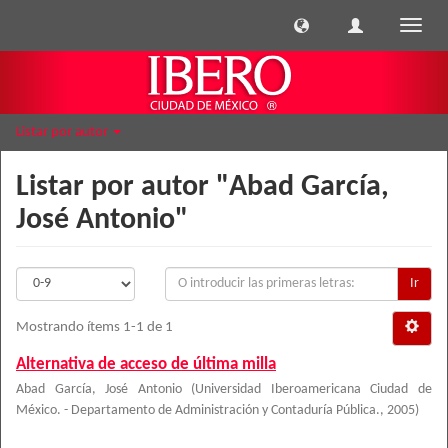
Cambi
naveg
Listar por autor
Listar por autor "Abad García,
José Antonio"
Ir
Mostrando ítems 1-1 de 1
Alternativa de acceso de última milla
Abad García, José Antonio
(
Universidad Iberoamericana Ciudad de
México. - Departamento de Administración y Contaduría Pública.
,
2005
)