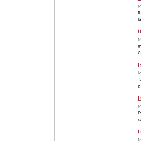
M
R
l
U
M
I
C
I
M
T
p
I
M
E
s
I
M