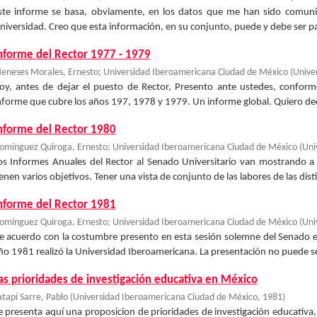
ste informe se basa, obviamente, en los datos que me han sido comunic
niversidad. Creo que esta información, en su conjunto, puede y debe ser pa
nforme del Rector 1977 - 1979
eneses Morales, Ernesto
;
Universidad Iberoamericana Ciudad de México
(
Unive
oy, antes de dejar el puesto de Rector, Presento ante ustedes, conform
nforme que cubre los años 197, 1978 y 1979. Un informe global. Quiero dec
nforme del Rector 1980
omínguez Quiroga, Ernesto
;
Universidad Iberoamericana Ciudad de México
(
Uni
os Informes Anuales del Rector al Senado Universitario van mostrando a 
ienen varios objetivos. Tener una vista de conjunto de las labores de las disti
nforme del Rector 1981
omínguez Quiroga, Ernesto
;
Universidad Iberoamericana Ciudad de México
(
Uni
e acuerdo con la costumbre presento en esta sesión solemne del Senado el
ño 1981 realizó la Universidad Iberoamericana. La presentación no puede ser
as prioridades de investigación educativa en México
atapí Sarre, Pablo
(
Universidad Iberoamericana Ciudad de México
,
1981
)
e presenta aquí una proposicion de prioridades de investigación educativa