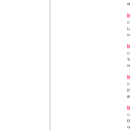
e
I
D
L
c
I
D
T
r
I
D
D
g
I
D
E
c