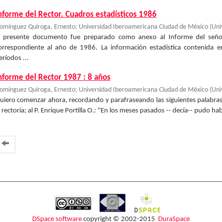
nforme del Rector. Cuadros estadísticos 1986
omínguez Quiroga, Ernesto
;
Universidad Iberoamericana Ciudad de México
(
Uni
l presente documento fue preparado como anexo al Informe del señor
orrespondiente al año de 1986. La información estadística contenida 
eríodos ...
nforme del Rector 1987 : 8 años
omínguez Quiroga, Ernesto
;
Universidad Iberoamericana Ciudad de México
(
Uni
uiero comenzar ahora, recordando y parafraseando las siguientes palabra
a rectoría; al P. Enrique Portilla O.: ''En los meses pasados -- decía-- pudo ha
DSpace software
copyright © 2002-2015
DuraSpace