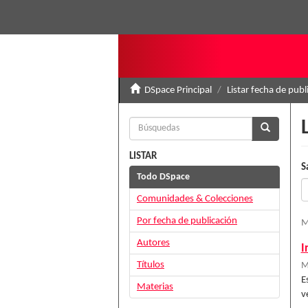
DSpace Principal
Listar fecha de publ
LISTAR
S
Todo DSpace
Comunidades & Colecciones
Por fecha de publicación
M
Autores
I
Títulos
M
E
Materias
v