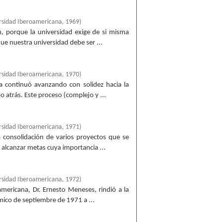
rsidad Iberoamericana
,
1969
)
, porque la universidad exige de si misma
e nuestra universidad debe ser ...
rsidad Iberoamericana
,
1970
)
a continuó avanzando con solidez hacia la
atrás. Este proceso (complejo y ...
rsidad Iberoamericana
,
1971
)
 consolidación de varios proyectos que se
 alcanzar metas cuya importancia ...
rsidad Iberoamericana
,
1972
)
americana, Dr. Ernesto Meneses, rindió a la
mico de septiembre de 1971 a ...