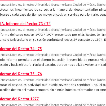
eneses Morales, Ernesto
;
Universidad Iberoamericana Ciudad de México
(
Unive
etocar los lineamientos de su ser, a la manera del descontentadizo pin
abrarse a cada paso del tiempo mayor eficacia en servir; y para lograrlo, venc
IA. Informe del Rector 73 / 74
eneses Morales, Ernesto
;
Universidad Iberoamericana Ciudad de México
(
Unive
nforme del curso escolar 1973 / 1974 presentado por el Sr. Rector, Dr. Er
onsejo Universitario en su sesión conjunta el jueves 29 e agosto de 1974. El
nforme del Rector 74 - 75
eneses Morales, Ernesto
;
Universidad Iberoamericana Ciudad de México
(
Unive
odo informe permite que el tiempo (sucesión irreversible de nuestra vida)
asado y hacia el futuro. Hacia el pasado, porque nos obliga a volver la mirad
nforme del Rector 75 - 76
eneses Morales, Ernesto
;
Universidad Iberoamericana Ciudad de México
(
Unive
vocar el pasado es actividad que puede revestir dos sentidos: uno, el q
ucedido dentro del marco temporal sin ningún intento reformador o progresis
nforme del Rector 1977
eneses Morales, Ernesto
;
Universidad Iberoamericana Ciudad de México
(
Unive