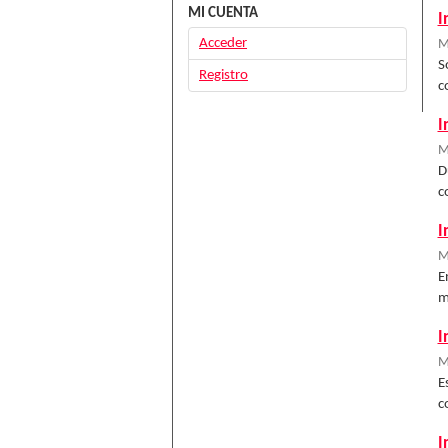
MI CUENTA
I
Acceder
M
S
Registro
c
I
M
D
c
I
M
E
m
I
M
E
c
I