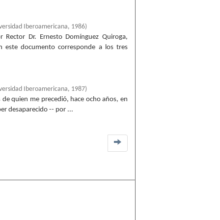
versidad Iberoamericana
,
1986
)
 Rector Dr. Ernesto Domínguez Quiroga,
en este documento corresponde a los tres
versidad Iberoamericana
,
1987
)
s de quien me precedió, hace ocho años, en
ber desaparecido -- por ...