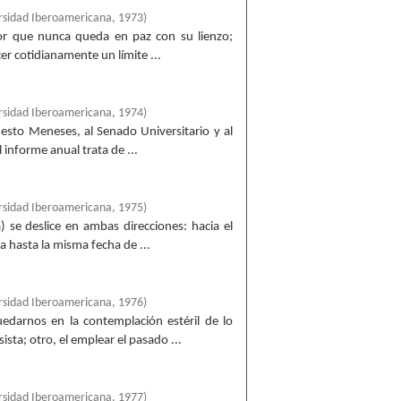
rsidad Iberoamericana
,
1973
)
tor que nunca queda en paz con su lienzo;
er cotidianamente un límite ...
rsidad Iberoamericana
,
1974
)
nesto Meneses, al Senado Universitario y al
 informe anual trata de ...
rsidad Iberoamericana
,
1975
)
 se deslice en ambas direcciones: hacia el
a hasta la misma fecha de ...
rsidad Iberoamericana
,
1976
)
uedarnos en la contemplación estéril de lo
ta; otro, el emplear el pasado ...
rsidad Iberoamericana
,
1977
)