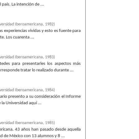
país. La intención de ...
versidad Iberoamericana
,
1982
)
as experiencias vividas y esto es fuente para
te. Los cuarenta ...
versidad Iberoamericana
,
1983
)
tedes para presentarles los aspectos más
rresponde tratar lo realizado durante ...
versidad Iberoamericana
,
1984
)
ario presento a su consideración el Informe
 la Universidad aquí ...
versidad Iberoamericana
,
1985
)
mericana. 43 años han pasado desde aquella
ad de México con 13 alumnos y 8 ...