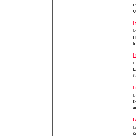
E
U
I
M
H
I
I
D
L
t
I
D
D
a
L
L
S