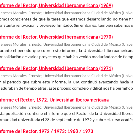
nforme del Rector, Universidad Iberoamericana (1969)
eneses Morales, Ernesto
;
Universidad Iberoamericana Ciudad de México
(
Unive
omos conscientes de que la tarea que estamos desarrollando no tiene fin
onstante renovación y progreso ilimitado. Sin embargo, también sabemos qu
nforme del Rector, Universidad Iberoamericana (1970)
eneses Morales, Ernesto
;
Universidad Iberoamericana Ciudad de México
(
Unive
urante el período que cubre este informe, la Universidad Iberoamerican
onsolidación de varios proyectos que habían venido madurándose de tiempo 
nforme del Rector, Universidad Iberoamericana (1971)
eneses Morales, Ernesto
;
Universidad Iberoamericana Ciudad de México
(
Unive
n el período que cubre este informe, la UIA continuó avanzando hacia la
aduraban de tiempo atrás. Este proceso complejo y difícil nos ha permitido
nforme el Rector, 1972. Universidad Iberoamericana
eneses Morales, Ernesto
;
Universidad Iberoamericana Ciudad de México
(
Unive
sta publicación contiene el informe que el Rector de la Universidad Ibero
omunidad universitaria el 28 de septiembre de 1972 y cubre el curso acadé
nforme del Rector, 1972 / 1973; 1968 / 1973