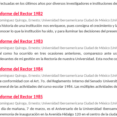
fectuadas en los últimos años por diversos investigadores e instituciones del 
nforme del Rector 1982
omínguez Quiroga, Ernesto
;
Universidad Iberoamericana Ciudad de México
(
Uni
a historia de una institución nos enriquece, pues consigna el crecimiento y l
onocer lo que la institución ha sido, y para iluminar las decisiones del presen
nforme del Rector 1983
omínguez Quiroga, Ernesto
;
Universidad Iberoamericana Ciudad de México
(
Uni
al como ha ocurrido en tres ocasiones anteriores, comparezco ante us
elevantes de mi gestión en la Rectoría de nuestra Universidad. Esta noche co
nforme del Rector 1984
omínguez Quiroga, Ernesto
;
Universidad Iberoamericana Ciudad de México
(
Uni
e conformidad con el Art. 7o. del Reglamento Interno del Senado Universit
eneral de las actividades del curso escolar 1984. Las múltiples actividades de
nforme del Rector 1985
omínguez Quiroga, Ernesto
;
Universidad Iberoamericana Ciudad de México
(
Uni
l día de mañana, 7 de marzo, es el Aniversario de la Universidad Iberoa
eremonia de inauguración en la Avenida Hidalgo 120 en el centro de la ciud