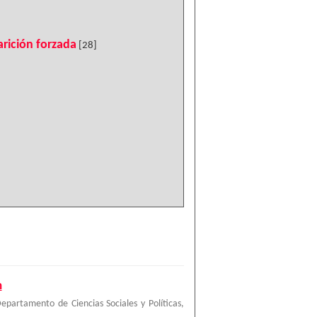
rición forzada
[28]
n
partamento de Ciencias Sociales y Políticas
,