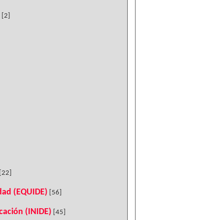
[2]
[22]
idad (EQUIDE)
[56]
ucación (INIDE)
[45]