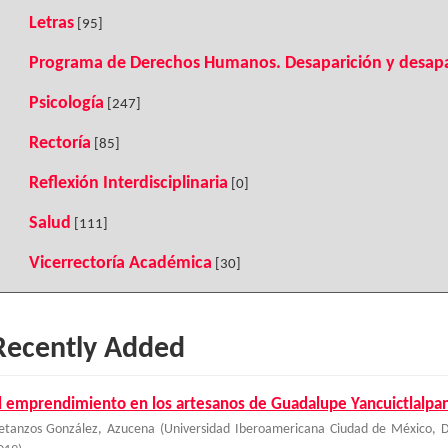
Letras
[95]
Programa de Derechos Humanos. Desaparición y desapa
Psicología
[247]
Rectoría
[85]
Reflexión Interdisciplinaria
[0]
Salud
[111]
Vicerrectoría Académica
[30]
Recently Added
l emprendimiento en los artesanos de Guadalupe Yancuictlalpa
etanzos González, Azucena
(
Universidad Iberoamericana Ciudad de México, De