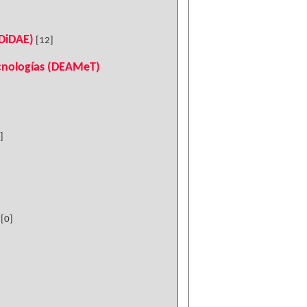
(DiDAE)
[12]
ecnologías (DEAMeT)
]
[0]