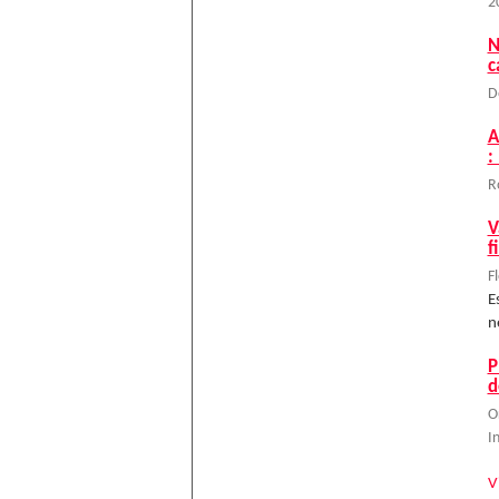
2
N
c
D
A
:
R
V
f
F
E
n
P
d
O
I
V