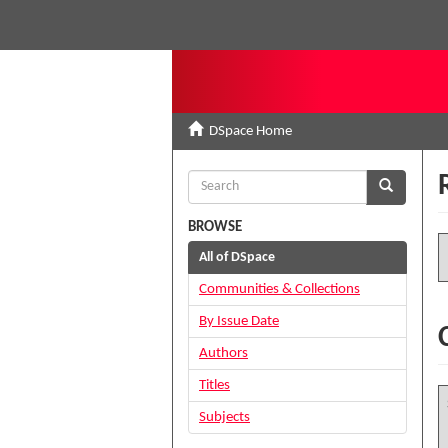
DSpace Home
BROWSE
All of DSpace
Communities & Collections
By Issue Date
Authors
Titles
Subjects