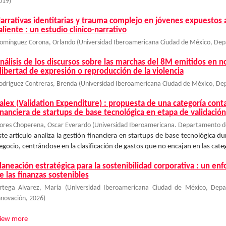
019
)
arrativas identitarias y trauma complejo en jóvenes expuestos a
aliente : un estudio clínico-narrativo
omínguez Corona, Orlando
(
Universidad Iberoamericana Ciudad de México, Dep
nálisis de los discursos sobre las marchas del 8M emitidos en no
 libertad de expresión o reproducción de la violencia
odríguez Contreras, Brenda
(
Universidad Iberoamericana Ciudad de México, D
alex (Validation Expenditure) : propuesta de una categoría cont
inanciera de startups de base tecnológica en etapa de validación
lores Choperena, Oscar Everardo
(
Universidad Iberoamericana. Departamento de
ste artículo analiza la gestión financiera en startups de base tecnológica d
egocio, centrándose en la clasificación de gastos que no encajan en las catego
laneación estratégica para la sostenibilidad corporativa : un enf
e las finanzas sostenibles
rtega Alvarez, María
(
Universidad Iberoamericana Ciudad de México, Depa
nnovación
,
2026
)
iew more